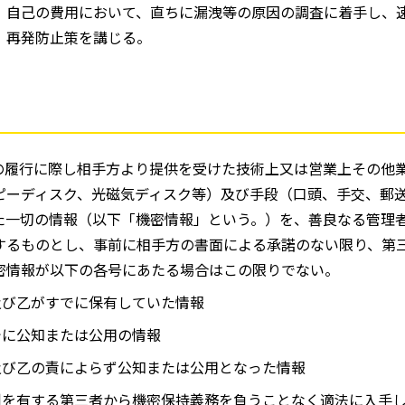
、自己の費用において、直ちに漏洩等の原因の調査に着手し、
、再発防止策を講じる。
）
の履行に際し相手方より提供を受けた技術上又は営業上その他
ピーディスク、光磁気ディスク等）及び手段（口頭、手交、郵
た一切の情報（以下「機密情報」という。）を、善良なる管理
するものとし、事前に相手方の書面による承諾のない限り、第
密情報が以下の各号にあたる場合はこの限りでない。
及び乙がすでに保有していた情報
でに公知または公用の情報
及び乙の責によらず公知または公用となった情報
利を有する第三者から機密保持義務を負うことなく適法に入手